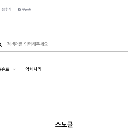
사용후기
쿠폰존
/슈트
악세사리
스노클