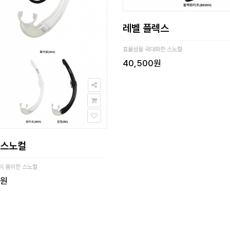
레벨 플렉스
효율성을 극대화한 스노컬
40,500원
 스노컬
이 용이한 스노컬
0원