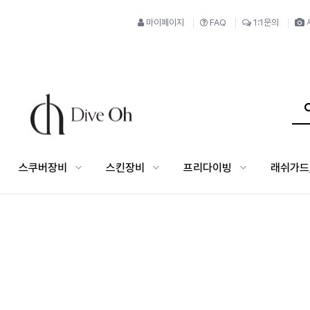
마이페이지
FAQ
1:1문의
스쿠버장비
스킨장비
프리다이빙
래쉬가드