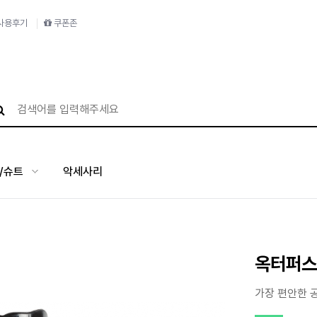
사용후기
쿠폰존
/슈트
악세사리
옥터퍼스
가장 편안한 