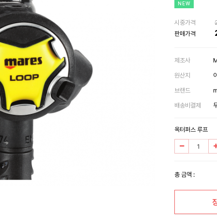
NEW
시중가격
판매가격
제조사
원산지
브랜드
m
배송비결제
옥터퍼스 루프
총 금액 :