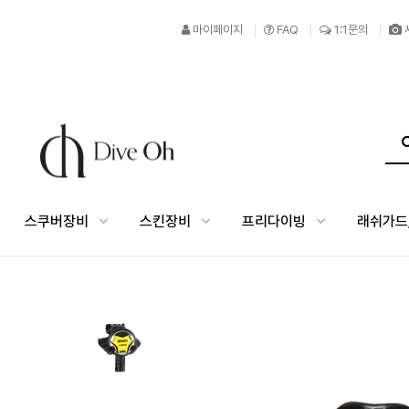
마이페이지
FAQ
1:1문의
스쿠버장비
스킨장비
프리다이빙
래쉬가드