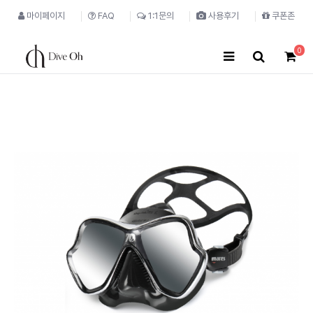
마이페이지
FAQ
1:1문의
사용후기
쿠폰존
0