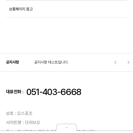
상품페이지 참고
공지사항
공지사항 테스트입니다.
051-403-6668
대표전화 :
상호 : 오스포츠
사이트명 : 다이브오
주소 : 부산광역시 영도구 감지길87번길 19(동삼동)