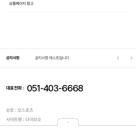
상품페이지 참고
공지사항
공지사항 테스트입니다.
051-403-6668
대표전화 :
상호 : 오스포츠
사이트명 : 다이브오
주소 : 부산광역시 영도구 감지길87번길 19(동삼동)