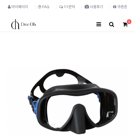
마이페이지
FAQ
1:1문의
사용후기
쿠폰존
0